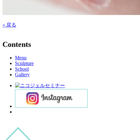
« 戻る
Contents
Menu
Sculpture
School
Gallery