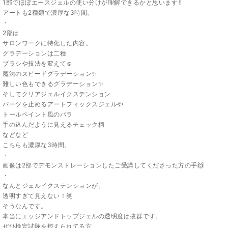
1部でほぼエースジェルの使い分けが理解できるかと思います✌︎
アートも2種類で濃厚な3時間。
・
2部は
サロンワークに特化した内容。
グラデーションは二種
ブラシや技法を変えて☺️
魔法のスピードグラデーション✨
難しい色もできるグラデーション✨
そしてクリアジェルイクステンション
パーツを止めるアートフィックスジェルや
トールペイント風のバラ
手の込んだように見えるチェック柄
などなど
こちらも濃厚な3時間。
・
画像は2部でデモンストレーションしたご受講してくださった方の手🙌
・
なんとジェルイクステンションが。
透明すぎて見えない！笑
そうなんです。
本当にエッジアンドトップジェルの透明度は抜群です。
ぜひ検定試験を控えられてる方、