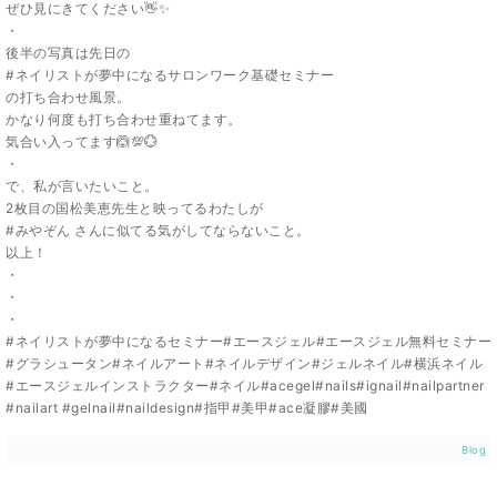
ぜひ見にきてください👋✨
・
後半の写真は先日の
#ネイリストが夢中になるサロンワーク基礎セミナー
の打ち合わせ風景。
かなり何度も打ち合わせ重ねてます。
気合い入ってます🙆💯💮
・
で、私が言いたいこと。
2枚目の国松美恵先生と映ってるわたしが
#みやぞん さんに似てる気がしてならないこと。
以上！
・
・
・
#ネイリストが夢中になるセミナー#エースジェル#エースジェル無料セミナー
#グラシュータン#ネイルアート#ネイルデザイン#ジェルネイル#横浜ネイル
#エースジェルインストラクター#ネイル#acegel#nails#ignail#nailpartner
#nailart #gelnail#naildesign#指甲#美甲#ace凝膠#美國
Blog