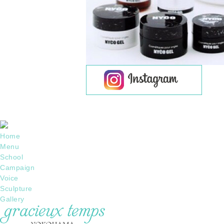
Home
Menu
School
Campaign
Voice
Sculpture
Gallery