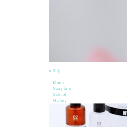
« 戻る
Menu
Sculpture
School
Gallery